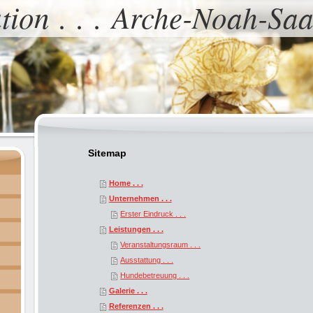
tion . . . Arche-Noah-Saa
Sitemap
Home . . .
Unternehmen . . .
Erster Eindruck . . .
Leistungen . . .
Veranstaltungsraum . . .
Ausstattung . . .
Hundebetreuung . . .
Galerie . . .
Referenzen . . .